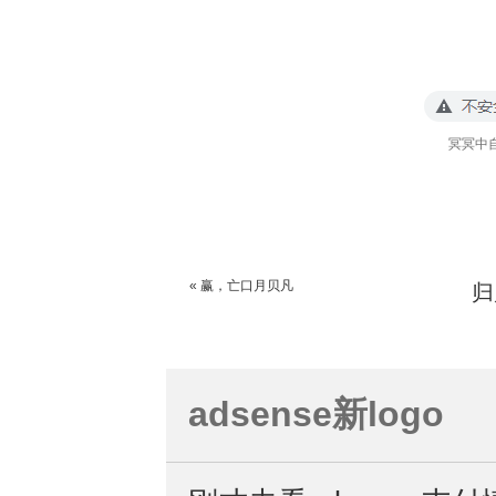
冥冥中
« 赢，亡口月贝凡
归
adsense新logo