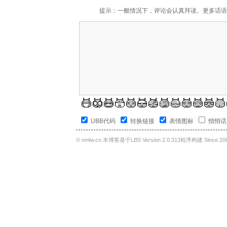
提示：一般情况下，评论会认真拜读。更多话语
UBB代码
转换链接
表情图标
悄悄
©
nmlw.cn
本博客基于LBS Version 2.0.313程序构建 Since:200