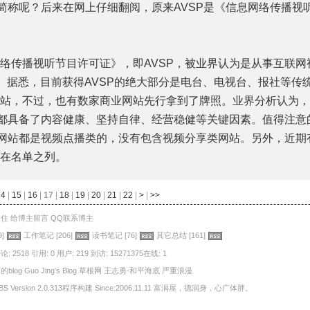
么简称呢？后来在网上仔细翻阅，原来AVSP是《信息网络传播视
传播视听节目许可证》，即AVSP，被业界认为是从事互联网
”。据悉，目前获得AVSP的绝大部分是电台、电视台、报社等传
站，不过，也有数家商业网站先行拿到了牌照。业界分析认为，
站都具备了内容健康、坚持自律、经营稳健等关键因素。值得注意
业网站都是视频点播类的，没有包含视频分享类网站。另外，近期
在名单之列。
14
|
15
|
16
|
17
|
18
|
19
|
20
|
21
|
22
|
>
|
>>
入住
给博主留言
QQ联系博主
9]
工作笔记
[206]
读书笔记
[76]
其它总结
[161]
论: 2518
引用: 0
用户: 219
到访: 15271375在线: 1
的blog
Guo Jing's Blog
草根网
王志勇-和平海底
严重浪漫
ersion 2.0.313程序构建 Since:2006.11.11
富润屋，德润身，心广体胖。