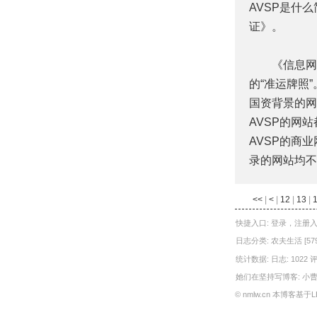
AVSP是什
证》。
《信息网络
的“准运牌照
国资背景的网
AVSP的网
AVSP的商
录的网站均不
<<
|
<
|
12
|
13
|
快捷入口:
登录
，
注册
日志分类:
农夫生活
[57
统计数据: 日志: 1022
评
她们在坚持写博客:
小曹
©
nmlw.cn
本博客基于LBS V