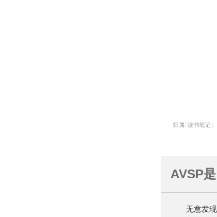
归属: 读书笔记 |
AVS
无意发现豆瓣