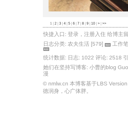
1
|
2
|
3
|
4
|
5
|
6
|
7
|
8
|
9
|
10
|
>
|
>>
快捷入口:
登录
，
注册入住
给博主
日志分类:
农夫生活
[579]
工作
统计数据: 日志: 1022
评论: 2518
引
她们在坚持写博客:
小曹的blog
Guo
漫
©
nmlw.cn
本博客基于LBS Version 2
德润身，心广体胖。