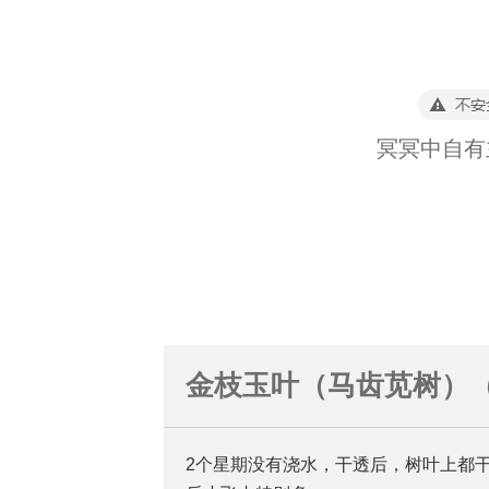
冥冥中自有
金枝玉叶（马齿苋树）（
2个星期没有浇水，干透后，树叶上都